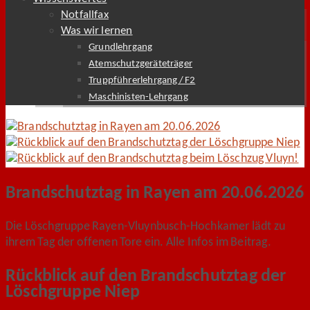
Notfallfax
Was wir lernen
Grundlehrgang
Atemschutzgeräteträger
Truppführerlehrgang / F2
Maschinisten-Lehrgang
Brandschutztag in Rayen am 20.06.2026
Die Löschgruppe Rayen-Vluynbusch-Hochkamer lädt zu
ihrem Tag der offenen Tore ein. Alle Infos im Beitrag.
Rückblick auf den Brandschutztag der
Löschgruppe Niep