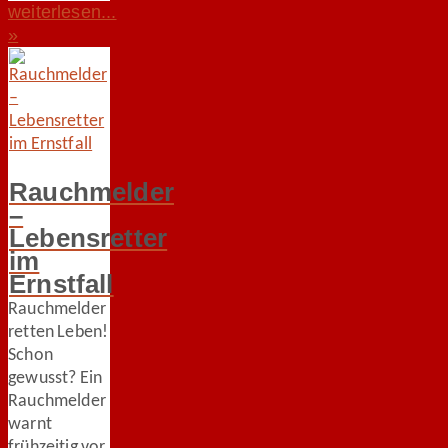
weiterlesen...
»
Rauchmelder
–
Lebensretter
im
Ernstfall
Rauchmelder
retten Leben!
Schon
gewusst? Ein
Rauchmelder
warnt
frühzeitig vor