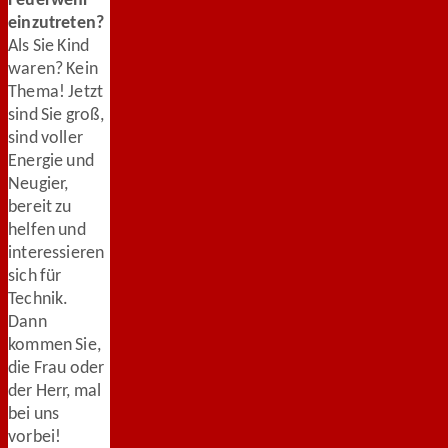
Feuerwehr
einzutreten?
Als Sie Kind
waren? Kein
Thema! Jetzt
sind Sie groß,
sind voller
Energie und
Neugier,
bereit zu
helfen und
interessieren
sich für
Technik.
Dann
kommen Sie,
die Frau oder
der Herr, mal
bei uns
vorbei!