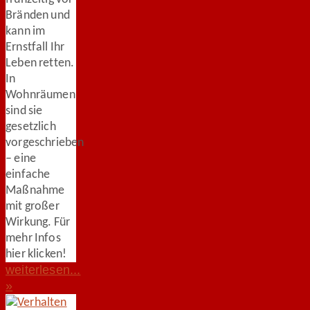
Bränden und
kann im
Ernstfall Ihr
Leben retten.
In
Wohnräumen
sind sie
gesetzlich
vorgeschrieben
– eine
einfache
Maßnahme
mit großer
Wirkung. Für
mehr Infos
hier klicken!
weiterlesen...
»