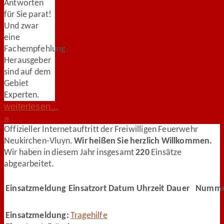
Antworten
für Sie parat!
Und zwar
eine
Fachempfehlung.
Herausgeber
sind auf dem
Gebiet
Experten.
weiterlesen...
»
Offizieller Internetauftritt der Freiwilligen Feuerwehr
Neukirchen-Vluyn.
Wir heißen Sie herzlich Willkommen.
Wir haben in diesem Jahr insgesamt
220
Einsätze
abgearbeitet.
Einsatzmeldung
Einsatzort
Datum
Uhrzeit
Dauer
Numme
Einsatzmeldung:
Tragehilfe