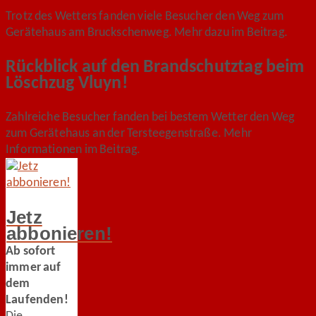
Trotz des Wetters fanden viele Besucher den Weg zum
Gerätehaus am Bruckschenweg. Mehr dazu im Beitrag.
Rückblick auf den Brandschutztag beim
Löschzug Vluyn!
Zahlreiche Besucher fanden bei bestem Wetter den Weg
zum Gerätehaus an der Tersteegenstraße. Mehr
Informationen im Beitrag.
Jetz
abbonieren!
Ab sofort
immer auf
dem
Laufenden!