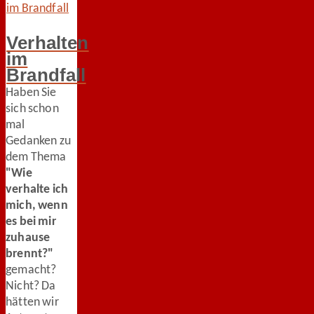
Verhalten
im
Brandfall
Haben Sie
sich schon
mal
Gedanken zu
dem Thema
"Wie
verhalte ich
mich, wenn
es bei mir
zuhause
brennt?"
gemacht?
Nicht? Da
hätten wir