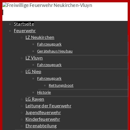
Zum
Startseite
Inhalt
Feuerwehr
springen
LZ Neukirchen
Fahrzeugpark
Gerätehaus Neubau
LZ Vluyn
Fahrzeugpark
LG Niep
Fahrzeugpark
Rettungsboot
Historie
LG Rayen
Leitung der Feuerwehr
Jugendfeuerwehr
Kinderfeuerwehr
Ehrenabteilung