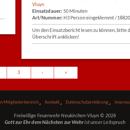
Vluyn
Einsatzdauer:
50 Minuten
Art/Nummer:
H3 Person eingeklemmt /1882
Um den Einsatzbericht lesen zu können, bitte 
Überschrift anklicken!
3
›
»
in Mitgliederbereich
Kontakt
Datenschutzerklärung
Impres
Freiwillige Feuerwehr Neukirchen-Vluyn © 2026
Gott zur Ehr dem Nächsten zur Wehr
ist unser Leitspruch