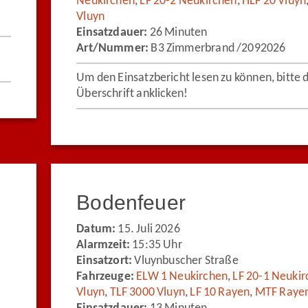
Neukirchen
,
LF 20-2 Neukirchen
,
HLF 20 Vluyn
Vluyn
Einsatzdauer:
26 Minuten
Art/Nummer:
B3 Zimmerbrand /2092026
Um den Einsatzbericht lesen zu können, bitte 
Überschrift anklicken!
Bodenfeuer
Datum:
15. Juli 2026
Alarmzeit:
15:35 Uhr
Einsatzort:
Vluynbuscher Straße
Fahrzeuge:
ELW 1 Neukirchen
,
LF 20-1 Neuki
Vluyn
,
TLF 3000 Vluyn
,
LF 10 Rayen
,
MTF Raye