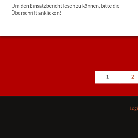
Um den Einsatzbericht lesen zu können, bitte die
Überschrift anklicken!
1
2
Log