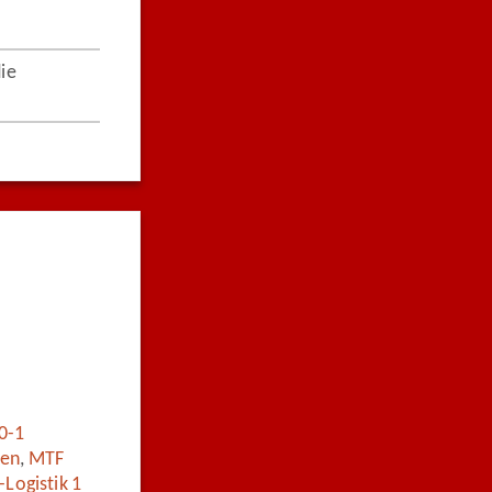
die
0-1
hen
,
MTF
Logistik 1