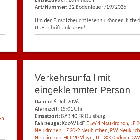
Einsatzdauer:
13 Minuten
Art/Nummer:
B2 Bodenfeuer /1972026
Um den Einsatzbericht lesen zu können, bitte 
Überschrift anklicken!
Verkehrsunfall mit
eingeklemmter Person
Datum:
6. Juli 2026
Alarmzeit:
15:01 Uhr
Einsatzort:
BAB 40 FR Duisburg
yn
Fahrzeuge:
KdoW LdF,
ELW 1 Neukirchen
,
LF 2
Neukirchen
,
LF 20-2 Neukirchen
,
RW Neukirc
Neukirchen
,
HLF 20 Vluyn
,
TLF 3000 Vluyn
,
GW-