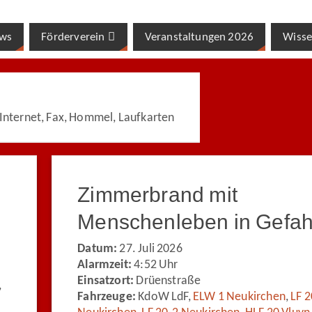
ws
Förderverein
Veranstaltungen 2026
Wisse
, Internet, Fax, Hommel, Laufkarten
Zimmerbrand mit
Menschenleben in Gefah
Datum:
27. Juli 2026
Alarmzeit:
4:52 Uhr
Einsatzort:
Drüenstraße
,
Fahrzeuge:
KdoW LdF,
ELW 1 Neukirchen
,
LF 2