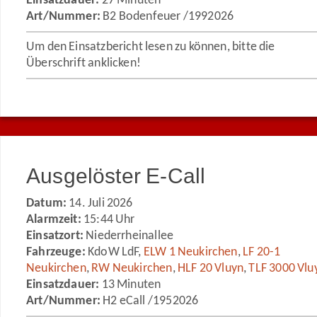
Einsatzdauer:
27 Minuten
Art/Nummer:
B2 Bodenfeuer /1992026
Um den Einsatzbericht lesen zu können, bitte die
Überschrift anklicken!
Ausgelöster E-Call
Datum:
14. Juli 2026
Alarmzeit:
15:44 Uhr
Einsatzort:
Niederrheinallee
Fahrzeuge:
KdoW LdF,
ELW 1 Neukirchen
,
LF 20-1
Neukirchen
,
RW Neukirchen
,
HLF 20 Vluyn
,
TLF 3000 Vlu
Einsatzdauer:
13 Minuten
Art/Nummer:
H2 eCall /1952026