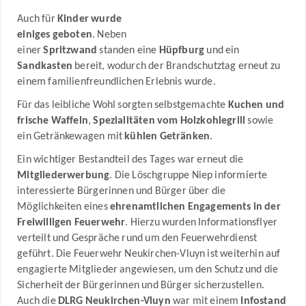
Auch für
Kinder wurde
einiges geboten
. Neben
einer
Spritzwand
standen eine
Hüpfburg
und ein
Sandkasten
bereit, wodurch der Brandschutztag erneut zu
einem familienfreundlichen Erlebnis wurde.
Für das leibliche Wohl sorgten selbstgemachte
Kuchen und
frische Waffeln
,
Spezialitäten vom Holzkohlegrill
sowie
ein Getränkewagen mit
kühlen Getränken
.
Ein wichtiger Bestandteil des Tages war erneut die
Mitgliederwerbung
. Die Löschgruppe Niep informierte
interessierte Bürgerinnen und Bürger über die
Möglichkeiten eines
ehrenamtlichen Engagements in der
Freiwilligen Feuerwehr
. Hierzu wurden Informationsflyer
verteilt und Gespräche rund um den Feuerwehrdienst
geführt. Die Feuerwehr Neukirchen-Vluyn ist weiterhin auf
engagierte Mitglieder angewiesen, um den Schutz und die
Sicherheit der Bürgerinnen und Bürger sicherzustellen.
Auch die
DLRG Neukirchen-Vluyn
war mit einem
Infostand