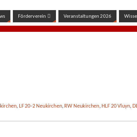
ws
Förderverein
Veranstaltungen 2026
Wisse
kirchen
,
LF 20-2 Neukirchen
,
RW Neukirchen
,
HLF 20 Vluyn
,
D