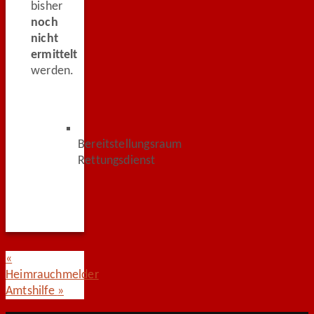
bisher
noch
nicht
ermittelt
werden.
Bereitstellungsraum
Rettungsdienst
«
Heimrauchmelder
Amtshilfe
»