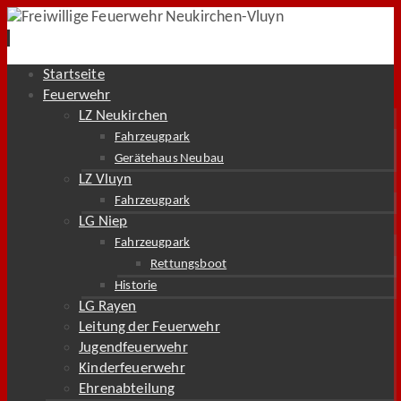
Zum
Startseite
Inhalt
Feuerwehr
springen
LZ Neukirchen
Fahrzeugpark
Gerätehaus Neubau
LZ Vluyn
Fahrzeugpark
LG Niep
Fahrzeugpark
Rettungsboot
Historie
LG Rayen
Leitung der Feuerwehr
Jugendfeuerwehr
Kinderfeuerwehr
Ehrenabteilung