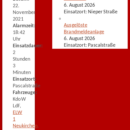
6. August 2026
22.
Einsatzort: Nieper Straße
November
2021
Ausgelöste
Alarmzeit:
Brandmeldeanlage
18:42
6. August 2026
Uhr
Einsatzort: Pascalstraße
Einsatzdauer:
2
Stunden
3
Minuten
Einsatzort:
Pascalstraße
Fahrzeuge:
KdoW
LdF,
ELW
1
Neukirchen
,