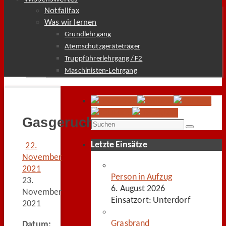
Notfallfax
Was wir lernen
Grundlehrgang
Atemschutzgeräteträger
Truppführerlehrgang / F2
Maschinisten-Lehrgang
Gasgeruch
Suchen
Suchen
nach:
Letzte Einsätze
22.
November
2021
Person in Aufzug
23.
6. August 2026
November
Einsatzort: Unterdorf
2021
Grasbrand
Datum: