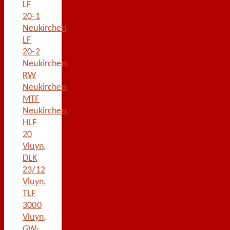
LF
20-1
Neukirchen
,
LF
20-2
Neukirchen
,
RW
Neukirchen
,
MTF
Neukirchen
,
HLF
20
Vluyn
,
DLK
23/12
Vluyn
,
TLF
3000
Vluyn
,
GW-