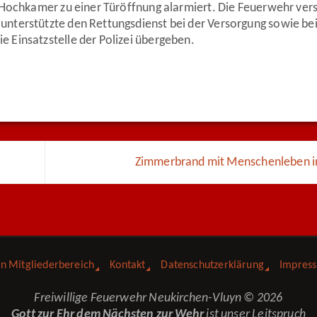
 Hochkamer zu einer Türöffnung alarmiert. Die Feuerwehr ver
unterstützte den Rettungsdienst bei der Versorgung sowie be
 Einsatzstelle der Polizei übergeben.
Zimmerbrand mit Menschenleben i
in Mitgliederbereich
Kontakt
Datenschutzerklärung
Impres
Freiwillige Feuerwehr Neukirchen-Vluyn © 2026
Gott zur Ehr dem Nächsten zur Wehr
ist unser Leitspruch