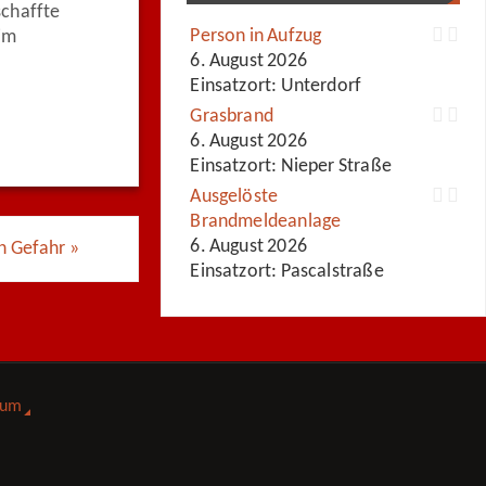
schaffte
Person in Aufzug
im
6. August 2026
Einsatzort: Unterdorf
Grasbrand
6. August 2026
Einsatzort: Nieper Straße
Ausgelöste
Brandmeldeanlage
6. August 2026
n Gefahr
»
Einsatzort: Pascalstraße
sum