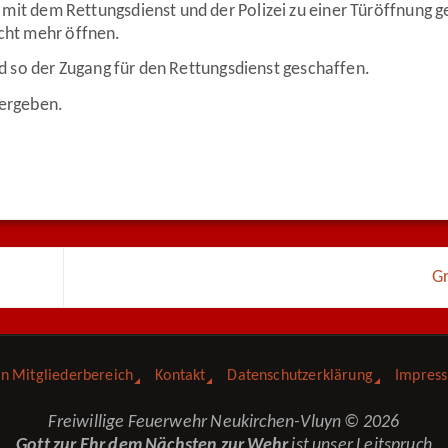
 dem Rettungsdienst und der Polizei zu einer Türöffnung g
icht mehr öffnen.
 so der Zugang für den Rettungsdienst geschaffen.
bergeben.
G
in Mitgliederbereich
Kontakt
Datenschutzerklärung
Impres
Freiwillige Feuerwehr Neukirchen-Vluyn © 2026
Gott zur Ehr dem Nächsten zur Wehr
ist unser Leitspruch