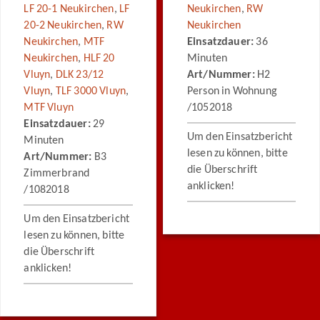
LF 20-1 Neukirchen
,
LF
Neukirchen
,
RW
20-2 Neukirchen
,
RW
Neukirchen
Neukirchen
,
MTF
Einsatzdauer:
36
Neukirchen
,
HLF 20
Minuten
Vluyn
,
DLK 23/12
Art/Nummer:
H2
Vluyn
,
TLF 3000 Vluyn
,
Person in Wohnung
MTF Vluyn
/1052018
Einsatzdauer:
29
Um den Einsatzbericht
Minuten
lesen zu können, bitte
Art/Nummer:
B3
die Überschrift
Zimmerbrand
anklicken!
/1082018
Um den Einsatzbericht
lesen zu können, bitte
die Überschrift
anklicken!