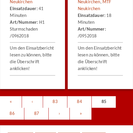
Neukirchen
Neukirchen
,
MTF
Einsatzdauer:
41
Neukirchen
Minuten
Einsatzdauer:
18
Art/Nummer:
H1
Minuten
Sturmschaden
Art/Nummer:
/0962018
/0952018
Um den Einsatzbericht
Um den Einsatzbericht
lesen zu können, bitte
lesen zu können, bitte
die Überschrift
die Überschrift
anklicken!
anklicken!
«
‹
83
84
85
86
87
›
»