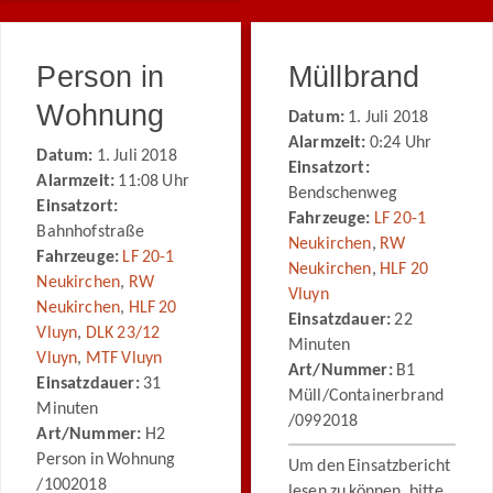
Person in
Müllbrand
Wohnung
Datum:
1. Juli 2018
Alarmzeit:
0:24 Uhr
Datum:
1. Juli 2018
Einsatzort:
Alarmzeit:
11:08 Uhr
Bendschenweg
Einsatzort:
Fahrzeuge:
LF 20-1
Bahnhofstraße
Neukirchen
,
RW
Fahrzeuge:
LF 20-1
Neukirchen
,
HLF 20
Neukirchen
,
RW
Vluyn
Neukirchen
,
HLF 20
Einsatzdauer:
22
Vluyn
,
DLK 23/12
Minuten
Vluyn
,
MTF Vluyn
Art/Nummer:
B1
Einsatzdauer:
31
Müll/Containerbrand
Minuten
/0992018
Art/Nummer:
H2
Person in Wohnung
Um den Einsatzbericht
/1002018
lesen zu können, bitte