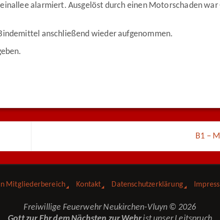
einallee alarmiert. Ausgelöst durch einen Motorschaden war 
s Bindemittel anschließend wieder aufgenommen.
geben.
B1 – M
in Mitgliederbereich
Kontakt
Datenschutzerklärung
Impres
Freiwillige Feuerwehr Neukirchen-Vluyn © 2026
Gott zur Ehr dem Nächsten zur Wehr
ist unser Leitspruch