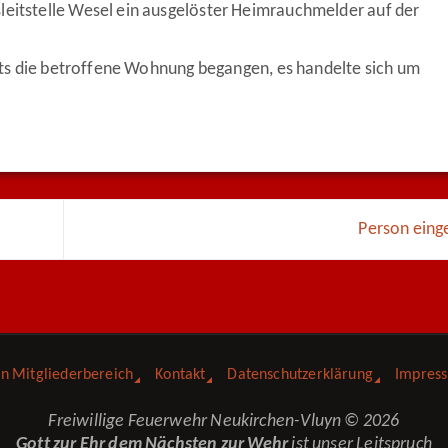
leitstelle Wesel ein ausgelöster Heimrauchmelder auf der
reits die betroffene Wohnung begangen, es handelte sich um
Person ein
in Mitgliederbereich
Kontakt
Datenschutzerklärung
Impres
Freiwillige Feuerwehr Neukirchen-Vluyn © 2026
Gott zur Ehr dem Nächsten zur Wehr
ist unser Leitspruch