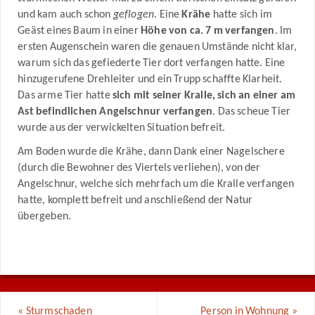
und kam auch schon
geflogen
. Eine
Krähe
hatte sich im
Geäst eines Baum in einer
Höhe von ca. 7 m verfangen
. Im
ersten Augenschein waren die genauen Umstände nicht klar,
warum sich das gefiederte Tier dort verfangen hatte. Eine
hinzugerufene Drehleiter und ein Trupp schaffte Klarheit.
Das arme Tier hatte
sich mit seiner Kralle, sich an einer am
Ast befindlichen Angelschnur verfangen
. Das scheue Tier
wurde aus der verwickelten Situation befreit.
Am Boden wurde die Krähe, dann Dank einer Nagelschere
(durch die Bewohner des Viertels verliehen), von der
Angelschnur, welche sich mehrfach um die Kralle verfangen
hatte, komplett befreit und anschließend der Natur
Eine Krähe hatte sich samt Angelschnur im Geäst eines
übergeben.
Baumes verfangen
«
Sturmschaden
Person in Wohnung
»