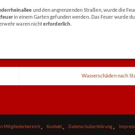
ederrheinallee
und den angrenzenden Straßen, wurde die Fe
zfeuer
in einem Garten gefunden werden. Das Feuer wurde du
uerwehr waren nicht
erforderlich
.
Wasserschäden nach St
in Mitgliederbereich
Kontakt
Datenschutzerklärung
Impres