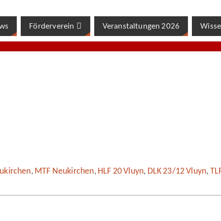
ws
Förderverein
Veranstaltungen 2026
Wisse
ukirchen
,
MTF Neukirchen
,
HLF 20 Vluyn
,
DLK 23/12 Vluyn
,
TL